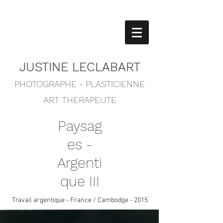
JUSTINE LECLABART
PHOTOGRAPHE - PLASTICIENNE
ART THERAPEUTE
Paysag
es -
A
rgenti
que III
Travail argentique - France / Cambodge - 2015