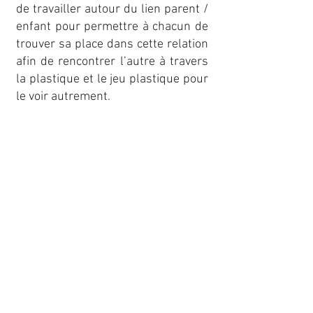
de travailler autour du lien parent /
enfant pour permettre à chacun de
trouver sa place dans cette relation
afin de rencontrer l’autre à travers
la plastique et le jeu plastique pour
le voir autrement.
Les objectifs de l'art thérapie sont :
Apprendre à mieux se connaître, à
dépasser ses difficultés
personnelles
Mieux se concentrer et se canaliser
Travailler sur l’autonomie
Restaurer l’estime de soi et
développer la confiance en soi
Libérer ses émotions